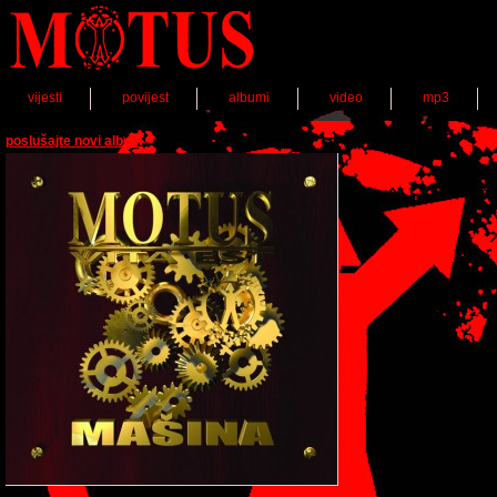
vijesti
povijest
albumi
video
mp3
poslušajte novi album