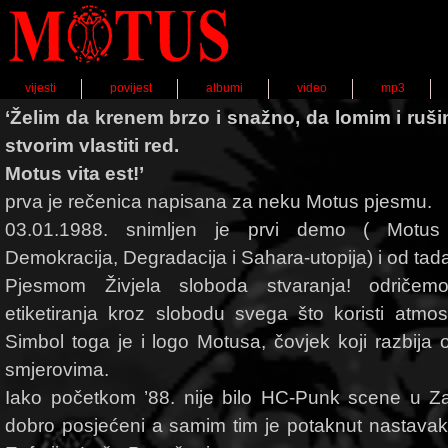
vijesti
povijest
albumi
video
mp3
‘Želim da krenem brzo i snažno, da lomim i ruši
stvorim vlastiti red.
Motus vita est!’
prva je rečenica napisana za neku Motus pjesmu.
03.01.1988. snimljen je prvi demo ( Motus 
Demokracija, Degradacija i Sahara-utopija) i od tad
Pjesmom Živjela sloboda stvaranja! odričem
etiketiranja kroz slobodu svega što koristi atmo
Simbol toga je i logo Motusa, čovjek koji razbija
smjerovima.
Iako početkom ’88. nije bilo HC-Punk scene u Zag
dobro posjećeni a samim tim je potaknut nastavak