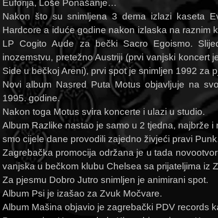
Euforija, Loše Ponašanje…
Nakon što su snimljena 3 dema izlazi kaseta Ev
Hardcore a iduće godine nakon izlaska na raznim 
LP Cogito Aude za bečki Sacro Egoismo. Slije
inozemstvu, pretežno Austriji (prvi vanjski koncert j
Side u bečkoj Areni), prvi spot je snimljen 1992 za 
Novi album Nasred Puta Motus objavljuje na svoj
1995. godine.
Nakon toga Motus svira koncerte i ulazi u studio.
Album Razlike nastao je samo u 2 tjedna, najbrže i
smo cijele dane provodili zajedno živjeći pravi Punk
Zagrebačka promocija održana je u tada novootvo
vanjska u bečkom klubu Chelsea sa prijateljima iz Z
Za pjesmu Dobro Jutro snimljen je animirani spot.
Album Psi je izašao za Zvuk Močvare.
Album Mašina objavio je zagrebački PDV records k